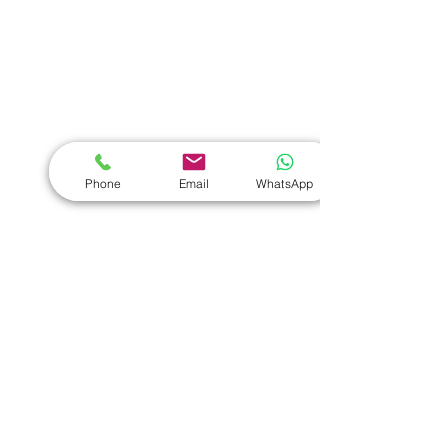
學校禮品推介
運動禮品推介
辦公室禮品推介
環保禮品推介
Phone
Email
WhatsApp
禮盒套裝
作品集
​文具禮品
筆記本
｜
原子筆
｜
螢光筆
｜
筆袋
｜
筆盒
｜
證件繩
｜
證件套
｜
計算機
｜
間尺
｜
便簽本
｜
便條貼
｜
月曆
｜
文件夾
｜
卡片套
​家居禮品
​毛巾
｜
餐具
｜
食物盒
｜
杯蓋
｜
杯墊