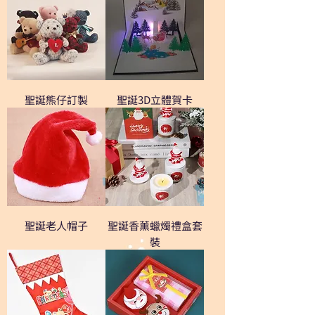
聖誕熊仔訂製
聖誕3D立體賀卡
聖誕老人帽子
聖誕香薰蠟燭禮盒套
裝