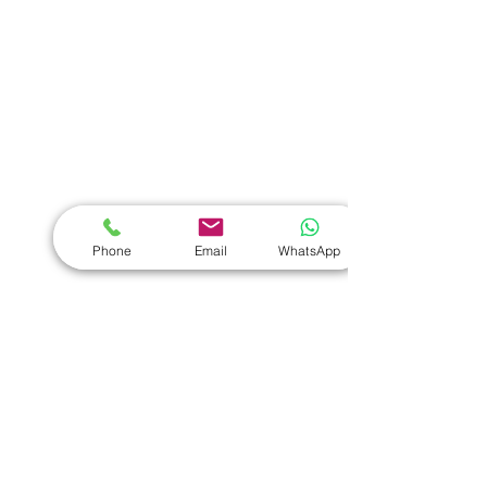
熱門禮品
學校禮品推介
運動禮品推介
辦公室禮品推介
環保禮品推介
Phone
Email
WhatsApp
禮盒套裝
作品集
​文具禮品
筆記本
｜
原子筆
｜
螢光筆
｜
筆袋
｜
筆盒
｜
證件繩
｜
證件套
｜
計算機
｜
間尺
｜
便簽本
｜
便條貼
｜
月曆
｜
文件夾
｜
卡片套