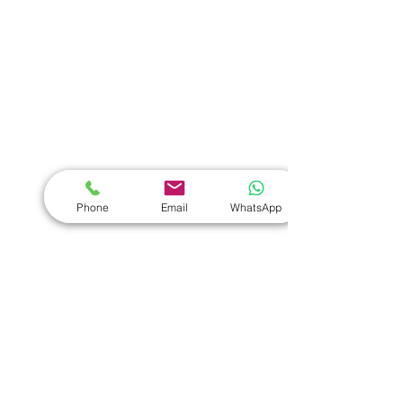
熱門禮品
學校禮品推介
運動禮品推介
辦公室禮品推介
環保禮品推介
Phone
Email
WhatsApp
禮盒套裝
作品集
​文具禮品
筆記本
｜
原子筆
｜
螢光筆
｜
筆袋
｜
筆盒
｜
證件繩
｜
證件套
｜
計算機
｜
間尺
｜
便簽本
｜
便條貼
｜
月曆
｜
文件夾
｜
卡片套