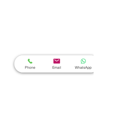
熱門禮品
學校禮品推介
運動禮品推介
辦公室禮品推介
環保禮品推介
Phone
Email
WhatsApp
禮盒套裝
作品集
​文具禮品
筆記本
｜
原子筆
｜
螢光筆
｜
筆袋
｜
筆盒
｜
證件繩
｜
證件套
｜
計算機
｜
間尺
｜
便簽本
｜
便條貼
｜
月曆
｜
文件夾
｜
卡片套