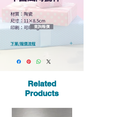
材質：陶瓷
尺寸：11×8.5cm
印刷：可印logo
查詢報價
下單/報價流程
“現在不再需要等回覆！用我們系
統馬上可以進行查詢或報價”
選擇所需產品
使用我們網頁系統的即時對話/
Whatsapp /致電功能，即時與
Related
我們聯絡
說明要查詢的產品編號
Products
說明需要的數量和印刷多少顏
色的LOGO
我們會立即報價給貴客戶