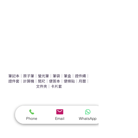
辦公室禮品推介
環保禮品推介
禮盒套裝
作品集
​文具禮品
筆記本
｜
原子筆
｜
螢光筆
｜
筆袋
｜
筆盒
｜
證件繩
｜
證件套
｜
計算機
｜
間尺
｜
便簽本
｜
便條貼
｜
月曆
｜
文件夾
｜
卡片套
​家居禮品
​毛巾
｜
餐具
｜
食物盒
｜
杯蓋
｜
杯墊
Phone
Email
WhatsApp
手機｜電子禮品
​藍牙揚聲器
｜
計步器
｜
藍牙耳機
｜
手機支架
｜
充電寶
｜
USB
｜
插頭