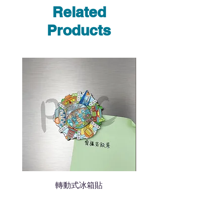
Whatsapp /致電功能，即時與
Related
我們聯絡
說明要查詢的產品編號
Products
說明需要的數量和印刷多少顏
色的LOGO
我們會立即報價給貴客戶
轉動式冰箱貼