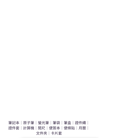
熱門禮品
學校禮品推介
運動禮品推介
辦公室禮品推介
環保禮品推介
禮盒套裝
作品集
​文具禮品
筆記本
｜
原子筆
｜
螢光筆
｜
筆袋
｜
筆盒
｜
證件繩
｜
證件套
｜
計算機
｜
間尺
｜
便簽本
｜
便條貼
｜
月曆
｜
文件夾
｜
卡片套