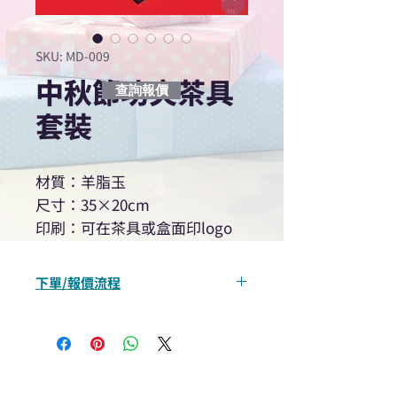
SKU: MD-009
中秋節功夫茶具
查詢報價
套裝
材質：羊脂玉
尺寸：35×20cm
印刷：可在茶具或盒面印logo
下單/報價流程
“現在不再需要等回覆！用我們系
統馬上可以進行查詢或報價”
選擇所需產品
使用我們網頁系統的即時對話/