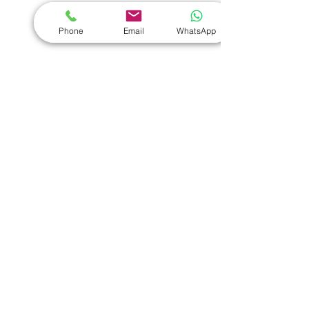
​家居禮品
Phone
Email
WhatsApp
​毛巾
｜
餐具
｜
食物盒
｜
杯蓋
｜
杯墊
手機｜電子禮品
​藍牙揚聲器
｜
計步器
｜
藍牙耳機
｜
手機支架
｜
充電寶
｜
USB
｜
插頭
​袋類禮品
公事包
｜
化妝袋
｜
帆布袋
｜
折疊袋
｜
收納袋
｜
環保袋
｜
索繩袋
｜
背包
｜
電腦袋
杯類禮品
陶瓷杯
｜
保溫杯
｜
折疊杯
｜
運動水樽
雨傘
直傘
｜
折疊傘
｜
傘袋
服飾｜配件
T-shirt
｜
Polo
｜
帽子
｜
Jacket
｜
褲子