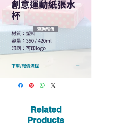
創意運動紙張水
杯
查詢報價
材質：塑料
容量：350 / 420ml
印刷：可印logo
下單/報價流程
“現在不再需要等回覆！用我們系
統馬上可以進行查詢或報價”
選擇所需產品
使用我們網頁系統的即時對話/
Whatsapp /致電功能，即時與
Related
我們聯絡
說明要查詢的產品編號
Products
說明需要的數量和印刷多少顏