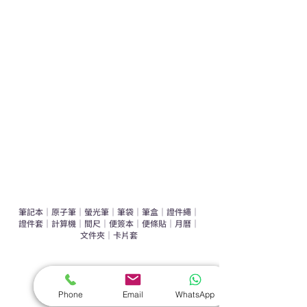
學校禮品推介
運動禮品推介
辦公室禮品推介
環保禮品推介
禮盒套裝
作品集
​文具禮品
筆記本
｜
原子筆
｜
螢光筆
｜
筆袋
｜
筆盒
｜
證件繩
｜
證件套
｜
計算機
｜
間尺
｜
便簽本
｜
便條貼
｜
月曆
｜
文件夾
｜
卡片套
​家居禮品
​毛巾
｜
餐具
｜
食物盒
｜
杯蓋
｜
杯墊
Phone
Email
WhatsApp