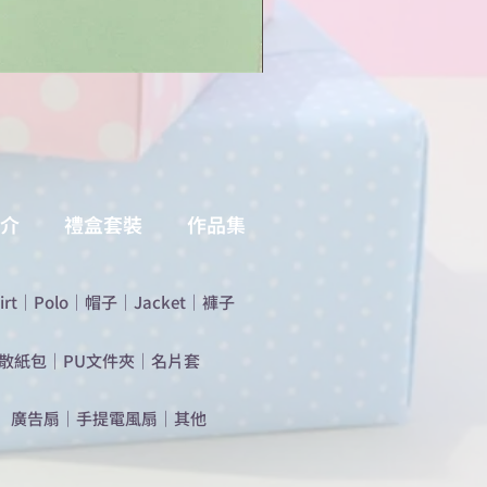
介
禮盒套裝
作品集
irt
｜
Polo
｜
帽子
｜
Jacket
｜
褲子
散紙包
｜
PU文件夾
｜
名片套
​廣告扇
｜
手提電風扇
｜
其他