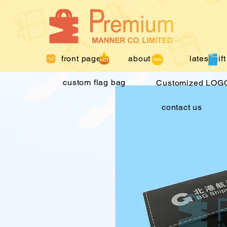
front page
about us
latest gift
custom flag bag
Customized LOGO
contact us