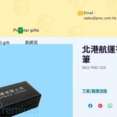
Email :
sales@pmc.com.hk
Popular gifts
新網頁
 gift
北港航運
筆
SKU: PMC-024
下單/報價流程
“現在不再需要等
查詢或報價”
選擇所需產品