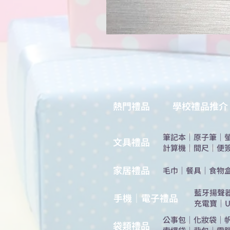
熱門禮品
學校禮品推介
筆記本
｜
原子筆
｜
​文具禮品
計算機
｜
間尺
｜
便
​家居禮品
​毛巾
｜
餐具
｜
食物
​藍牙揚聲
手機｜電子禮品
充電寶
｜
U
公事包
｜
化妝袋
｜
​袋類禮品