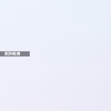
即時對話/ Whatsapp /致電
們聯絡
品編號
和印刷多少顏色的LOGO
給貴客戶
查詢報價