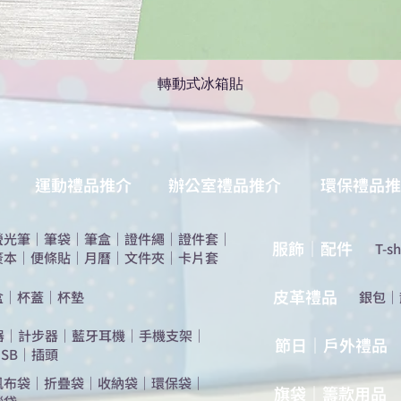
轉動式冰箱貼
運動禮品推介
辦公室禮品推介
環保禮品推
螢光筆
｜
筆袋
｜
筆盒
｜
證件繩
｜
證件套
｜
服飾｜配件
T-sh
簽本
｜
便條貼
｜
月曆
｜
文件夾
｜
卡片套
​皮革禮品
盒
｜
杯蓋
｜
杯墊
​銀包
｜
器
｜
計步器
｜
藍牙耳機
｜
手機支架
｜
節日｜戶外禮品
SB
｜
插頭
帆布袋
｜
折疊袋
｜
收納袋
｜
環保袋
｜
旗袋｜籌款用品