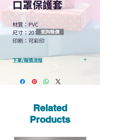
口罩保護套
材質：PVC
尺寸：20×11cm
查詢報價
印刷：可彩印
下單/報價流程
“現在不再需要等回覆！用我們系
統馬上可以進行查詢或報價”
選擇所需產品
使用我們網頁系統的即時對話/
Whatsapp /致電功能，即時與
Related
我們聯絡
說明要查詢的產品編號
Products
說明需要的數量和印刷多少顏
色的LOGO
我們會立即報價給貴客戶