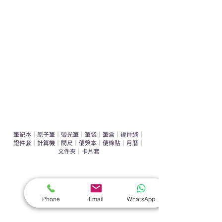
運動禮品推介
辦公室禮品推介
環保禮品推介
禮盒套裝
作品集
​文具禮品
筆記本
｜
原子筆
｜
螢光筆
｜
筆袋
｜
筆盒
｜
證件繩
｜
證件套
｜
計算機
｜
間尺
｜
便簽本
｜
便條貼
｜
月曆
｜
文件夾
｜
卡片套
​家居禮品
​毛巾
｜
餐具
｜
食物盒
｜
杯蓋
｜
杯墊
Phone
Email
WhatsApp
手機｜電子禮品
​藍牙揚聲器
｜
計步器
｜
藍牙耳機
｜
手機支架
｜