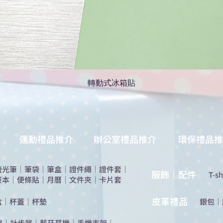
轉動式冰箱貼
運動禮品推介
辦公室禮品推介
環保禮品推
螢光筆
｜
筆袋
｜
筆盒
｜
證件繩
｜
證件套
｜
服飾｜配件
T-sh
簽本
｜
便條貼
｜
月曆
｜
文件夾
｜
卡片套
​皮革禮品
盒
｜
杯蓋
｜
杯墊
​銀包
｜
器
｜
計步器
｜
藍牙耳機
｜
手機支架
｜