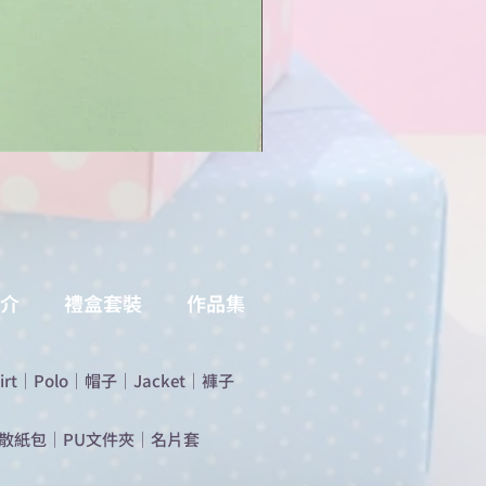
介
禮盒套裝
作品集
irt
｜
Polo
｜
帽子
｜
Jacket
｜
褲子
散紙包
｜
PU文件夾
｜
名片套