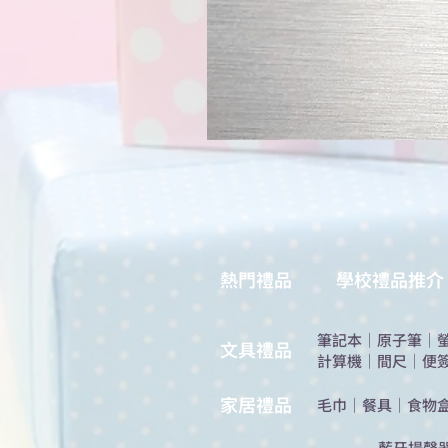
熱門禮品
學校禮品推介
筆記本
｜
原子筆
｜
​文具禮品
計算機
｜
間尺
｜
便
​家居禮品
​毛巾
｜
餐具
｜
食物
​藍牙揚聲