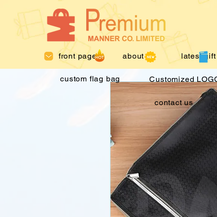
front page
about us
latest gift
custom flag bag
Customized LOGO
contact us