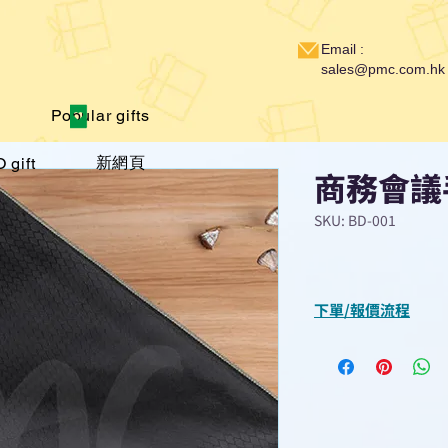
Email :
sales@pmc.com.hk
Popular gifts
新網頁
 gift
商務會議
SKU: BD-001
下單/報價流程
“現在不再需要等
查詢或報價”
選擇所需產品
使用我們網頁系統的
功能，即時與我