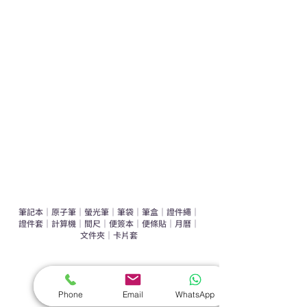
學校禮品推介
運動禮品推介
辦公室禮品推介
環保禮品推介
禮盒套裝
作品集
​文具禮品
筆記本
｜
原子筆
｜
螢光筆
｜
筆袋
｜
筆盒
｜
證件繩
｜
證件套
｜
計算機
｜
間尺
｜
便簽本
｜
便條貼
｜
月曆
｜
文件夾
｜
卡片套
​家居禮品
​毛巾
｜
餐具
｜
食物盒
｜
杯蓋
｜
杯墊
Phone
Email
WhatsApp