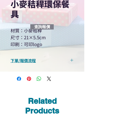
小麥秸稈環保餐
具
查詢報價
材質：小麥秸稈
尺寸：21×5.5cm
印刷：可印logo
下單/報價流程
“現在不再需要等回覆！用我們系
統馬上可以進行查詢或報價”
選擇所需產品
使用我們網頁系統的即時對話/
Whatsapp /致電功能，即時與
Related
我們聯絡
說明要查詢的產品編號
Products
說明需要的數量和印刷多少顏