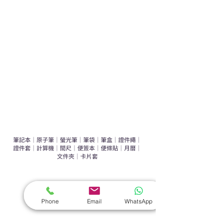
運動禮品推介
辦公室禮品推介
環保禮品推介
禮盒套裝
作品集
​文具禮品
筆記本
｜
原子筆
｜
螢光筆
｜
筆袋
｜
筆盒
｜
證件繩
｜
證件套
｜
計算機
｜
間尺
｜
便簽本
｜
便條貼
｜
月曆
｜
文件夾
｜
卡片套
​家居禮品
​毛巾
｜
餐具
｜
食物盒
｜
杯蓋
｜
杯墊
Phone
Email
WhatsApp
手機｜電子禮品