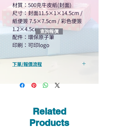
材質：500克牛皮紙(封面)
尺寸：封面11.5×1×14.5cm /
紙便簽 7.5×7.5cm / 彩色便簽
1.2×4.5cm
查詢報價
配件：環保原子筆
印刷：可印logo
下單/報價流程
“現在不再需要等回覆！用我們系
統馬上可以進行查詢或報價”
選擇所需產品
使用我們網頁系統的即時對話/
Whatsapp /致電功能，即時與
Related
我們聯絡
說明要查詢的產品編號
Products
說明需要的數量和印刷多少顏
色的LOGO