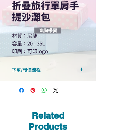
折疊旅行單肩手
提沙灘包
查詢報價
材質：尼龍
容量：20 - 35L
印刷：可印logo
下單/報價流程
“現在不再需要等回覆！用我們系
統馬上可以進行查詢或報價”
選擇所需產品
使用我們網頁系統的即時對話/
Whatsapp /致電功能，即時與
Related
我們聯絡
說明要查詢的產品編號
Products
說明需要的數量和印刷多少顏