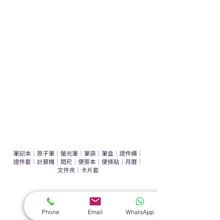
學校禮品推介
運動禮品推介
辦公室禮品推介
環保禮品推介
禮盒套裝
作品集
​文具禮品
筆記本
｜
原子筆
｜
螢光筆
｜
筆袋
｜
筆盒
｜
證件繩
｜
證件套
｜
計算機
｜
間尺
｜
便簽本
｜
便條貼
｜
月曆
｜
文件夾
｜
卡片套
​家居禮品
​毛巾
｜
餐具
｜
食物盒
｜
杯蓋
｜
杯墊
Phone
Email
WhatsApp