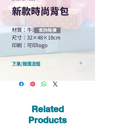
新款時尚背包
材質：牛津布
查詢報價
尺寸：32×48×18cm
印刷：可印logo
下單/報價流程
“現在不再需要等回覆！用我們系
統馬上可以進行查詢或報價”
選擇所需產品
使用我們網頁系統的即時對話/
Whatsapp /致電功能，即時與
Related
我們聯絡
說明要查詢的產品編號
Products
說明需要的數量和印刷多少顏
色的LOGO