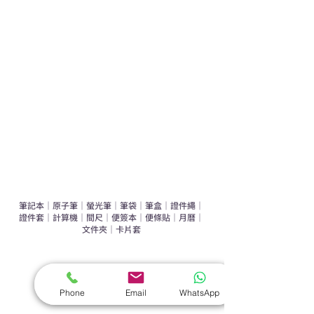
運動禮品推介
辦公室禮品推介
環保禮品推介
禮盒套裝
作品集
​文具禮品
筆記本
｜
原子筆
｜
螢光筆
｜
筆袋
｜
筆盒
｜
證件繩
｜
證件套
｜
計算機
｜
間尺
｜
便簽本
｜
便條貼
｜
月曆
｜
文件夾
｜
卡片套
​家居禮品
​毛巾
｜
餐具
｜
食物盒
｜
杯蓋
｜
杯墊
Phone
Email
WhatsApp
手機｜電子禮品