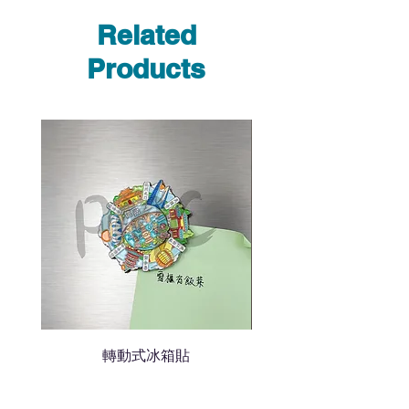
Whatsapp /致電功能，即時與
Related
我們聯絡
說明要查詢的產品編號
Products
說明需要的數量和印刷多少顏
色的LOGO
我們會立即報價給貴客戶
轉動式冰箱貼