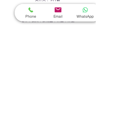
​家居禮品
Phone
Email
WhatsApp
​毛巾
｜
餐具
｜
食物盒
｜
杯蓋
｜
杯墊
手機｜電子禮品
​藍牙揚聲器
｜
計步器
｜
藍牙耳機
｜
手機支架
｜
充電寶
｜
USB
｜
插頭
​袋類禮品
公事包
｜
化妝袋
｜
帆布袋
｜
折疊袋
｜
收納袋
｜
環保袋
｜
索繩袋
｜
背包
｜
電腦袋
杯類禮品
陶瓷杯
｜
保溫杯
｜
折疊杯
｜
運動水樽
雨傘
直傘
｜
折疊傘
｜
傘袋
服飾｜配件
T-shirt
｜
Polo
｜
帽子
｜
Jacket
｜
褲子