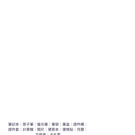
熱門禮品
學校禮品推介
運動禮品推介
辦公室禮品推介
環保禮品推介
禮盒套裝
作品集
​文具禮品
筆記本
｜
原子筆
｜
螢光筆
｜
筆袋
｜
筆盒
｜
證件繩
｜
證件套
｜
計算機
｜
間尺
｜
便簽本
｜
便條貼
｜
月曆
｜
文件夾
｜
卡片套