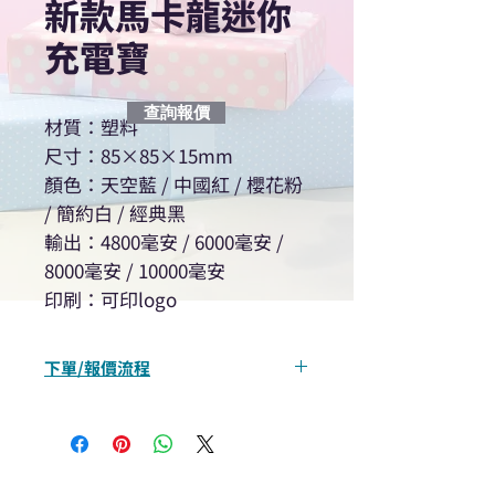
新款馬卡龍迷你
充電寶
查詢報價
材質：塑料
尺寸：85×85×15mm
顏色：天空藍 / 中國紅 / 櫻花粉
/ 簡約白 / 經典黑
輸出：4800毫安 / 6000毫安 /
8000毫安 / 10000毫安
印刷：可印logo
下單/報價流程
“現在不再需要等回覆！用我們系
統馬上可以進行查詢或報價”
選擇所需產品
使用我們網頁系統的即時對話/