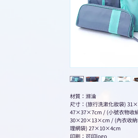
材質：滌淪
尺寸：(旅行洗漱化妝袋) 31×
47×37×7cm / (小號衣物收納
30×20×13×cm / (內衣收
理網袋) 27×10×4cm
印刷：可印logo