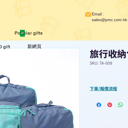
Email :
sales@pmc.com.hk
Popular gifts
新網頁
 gift
旅行收納
SKU: TA-008
下單/報價流程
“現在不再需要等
查詢或報價”
選擇所需產品
使用我們網頁系統的
功能，即時與我