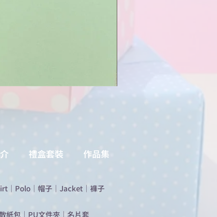
介
禮盒套裝
作品集
irt
｜
Polo
｜
帽子
｜
Jacket
｜
褲子
散紙包
｜
PU文件夾
｜
名片套