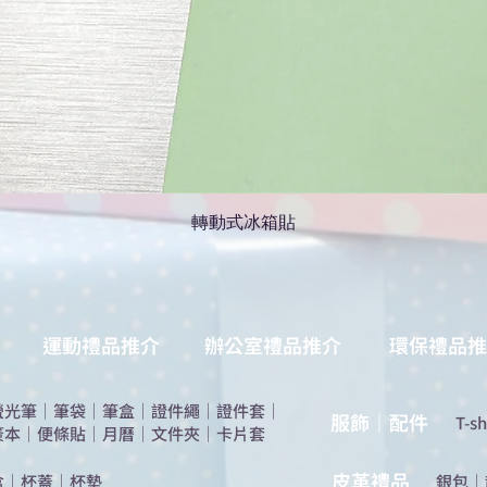
轉動式冰箱貼
運動禮品推介
辦公室禮品推介
環保禮品推
螢光筆
｜
筆袋
｜
筆盒
｜
證件繩
｜
證件套
｜
服飾｜配件
T-sh
簽本
｜
便條貼
｜
月曆
｜
文件夾
｜
卡片套
​皮革禮品
盒
｜
杯蓋
｜
杯墊
​銀包
｜