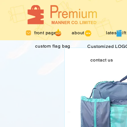
front page
about us
latest gift
custom flag bag
Customized LOGO
contact us