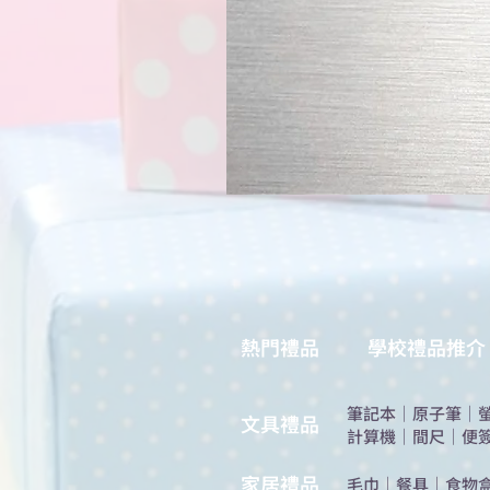
熱門禮品
學校禮品推介
筆記本
｜
原子筆
｜
​文具禮品
計算機
｜
間尺
｜
便
​家居禮品
​毛巾
｜
餐具
｜
食物