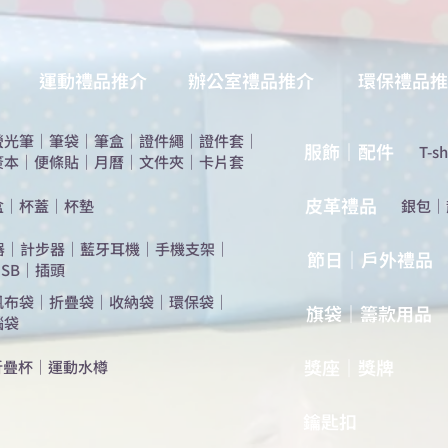
運動禮品推介
辦公室禮品推介
環保禮品推
螢光筆
｜
筆袋
｜
筆盒
｜
證件繩
｜
證件套
｜
服飾｜配件
T-sh
簽本
｜
便條貼
｜
月曆
｜
文件夾
｜
卡片套
​皮革禮品
盒
｜
杯蓋
｜
杯墊
​銀包
｜
器
｜
計步器
｜
藍牙耳機
｜
手機支架
｜
節日｜戶外禮品
SB
｜
插頭
帆布袋
｜
折疊袋
｜
收納袋
｜
環保袋
｜
旗袋｜籌款用品
腦袋
​獎座｜獎牌
折疊杯
｜
運動水樽
​鑰匙扣