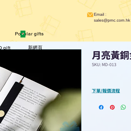
Email :
sales@pmc.com.hk
Popular gifts
新網頁
 gift
月亮黃銅
SKU: MD-013
下單/報價流程
“現在不再需要等
查詢或報價”
選擇所需產品
使用我們網頁系統的
功能，即時與我