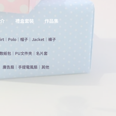
介
禮盒套裝
作品集
irt
｜
Polo
｜
帽子
｜
Jacket
｜
褲子
散紙包
｜
PU文件夾
｜
名片套
​廣告扇
｜
手提電風扇
｜
其他