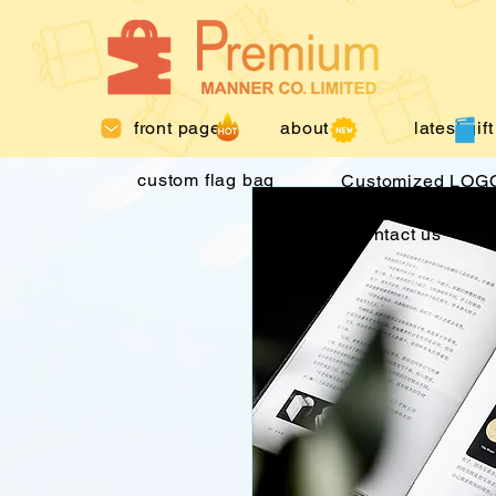
front page
about us
latest gift
custom flag bag
Customized LOGO
contact us