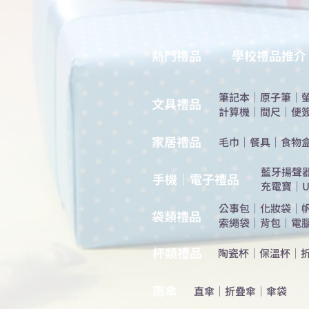
熱門禮品
學校禮品推介
筆記本
｜
原子筆
｜
​文具禮品
計算機
｜
間尺
｜
便
​家居禮品
​毛巾
｜
餐具
｜
食物
​藍牙揚聲
手機｜電子禮品
充電寶
｜
U
公事包
｜
化妝袋
｜
​袋類禮品
索繩袋
｜
背包
｜
電
杯類禮品
陶瓷杯
｜
保溫杯
｜
雨傘
直傘
｜
折疊傘
｜
傘袋