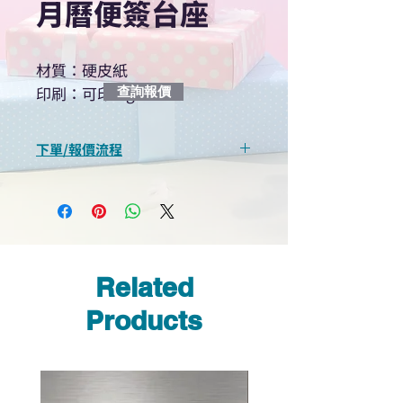
月曆便簽台座
材質：硬皮紙
印刷：可印logo
查詢報價
下單/報價流程
“現在不再需要等回覆！用我們系
統馬上可以進行查詢或報價”
選擇所需產品
使用我們網頁系統的即時對話/
Whatsapp /致電功能，即時與
Related
我們聯絡
說明要查詢的產品編號
Products
說明需要的數量和印刷多少顏
色的LOGO
我們會立即報價給貴客戶