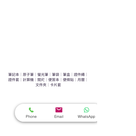
辦公室禮品推介
環保禮品推介
禮盒套裝
作品集
​文具禮品
筆記本
｜
原子筆
｜
螢光筆
｜
筆袋
｜
筆盒
｜
證件繩
｜
證件套
｜
計算機
｜
間尺
｜
便簽本
｜
便條貼
｜
月曆
｜
文件夾
｜
卡片套
​家居禮品
​毛巾
｜
餐具
｜
食物盒
｜
杯蓋
｜
杯墊
Phone
Email
WhatsApp
手機｜電子禮品
​藍牙揚聲器
｜
計步器
｜
藍牙耳機
｜
手機支架
｜
充電寶
｜
USB
｜
插頭