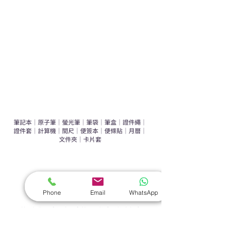
辦公室禮品推介
環保禮品推介
禮盒套裝
作品集
​文具禮品
筆記本
｜
原子筆
｜
螢光筆
｜
筆袋
｜
筆盒
｜
證件繩
｜
證件套
｜
計算機
｜
間尺
｜
便簽本
｜
便條貼
｜
月曆
｜
文件夾
｜
卡片套
​家居禮品
​毛巾
｜
餐具
｜
食物盒
｜
杯蓋
｜
杯墊
手機｜電子禮品
Phone
Email
WhatsApp
​藍牙揚聲器
｜
計步器
｜
藍牙耳機
｜
手機支架
｜
充電寶
｜
USB
｜
插頭