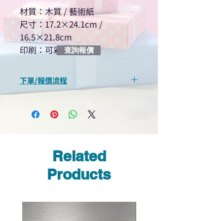
材質：木質 / 藝術紙
尺寸：17.2×24.1cm /
16.5×21.8cm
印刷：可彩印圖案
查詢報價
下單/報價流程
“現在不再需要等回覆！用我們系
統馬上可以進行查詢或報價”
選擇所需產品
使用我們網頁系統的即時對話/
Whatsapp /致電功能，即時與
Related
我們聯絡
說明要查詢的產品編號
Products
說明需要的數量和印刷多少顏
色的LOGO
我們會立即報價給貴客戶