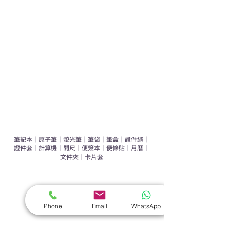
運動禮品推介
辦公室禮品推介
環保禮品推介
禮盒套裝
作品集
​文具禮品
筆記本
｜
原子筆
｜
螢光筆
｜
筆袋
｜
筆盒
｜
證件繩
｜
證件套
｜
計算機
｜
間尺
｜
便簽本
｜
便條貼
｜
月曆
｜
文件夾
｜
卡片套
​家居禮品
​毛巾
｜
餐具
｜
食物盒
｜
杯蓋
｜
杯墊
Phone
Email
WhatsApp
手機｜電子禮品
​藍牙揚聲器
｜
計步器
｜
藍牙耳機
｜
手機支架
｜