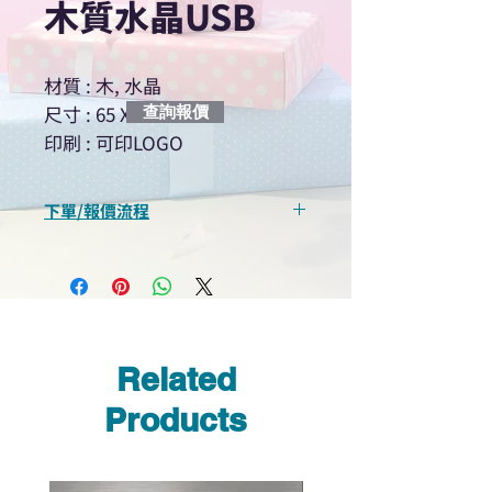
木質水晶USB
材質 : 木, 水晶
尺寸 : 65 X 20 X 15MM
查詢報價
印刷 : 可印LOGO
下單/報價流程
“現在不再需要等回覆！用我們系
統馬上可以進行查詢或報價”
選擇所需產品
使用我們網頁系統的即時對話/
Whatsapp /致電功能，即時與
Related
我們聯絡
說明要查詢的產品編號
Products
說明需要的數量和印刷多少顏
色的LOGO
我們會立即報價給貴客戶