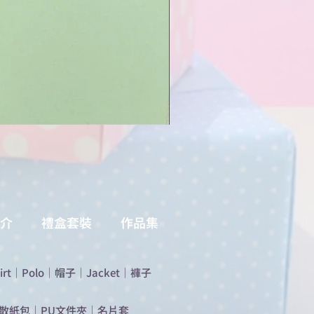
介
禮盒套裝
作品集
irt
｜
Polo
｜
帽子
｜
Jacket
｜
褲子
散紙包
｜
PU文件夾
｜
名片套