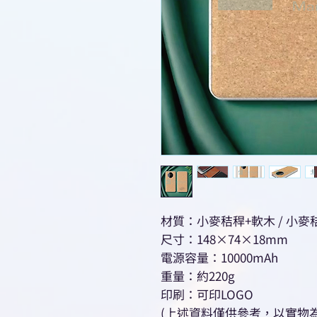
材質：小麥秸稈+軟木 / 小麥
尺寸：148×74×18mm
電源容量：10000mAh
重量：約220g
印刷：可印LOGO
(上述資料僅供參考，以實物為