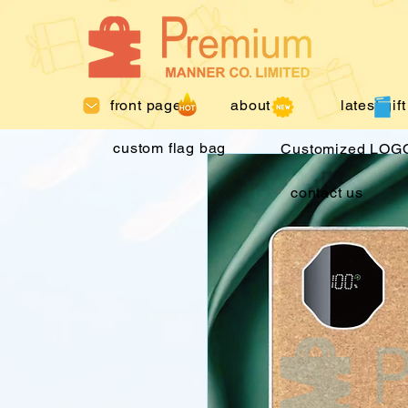
front page
about us
latest gift
custom flag bag
Customized LOGO
contact us