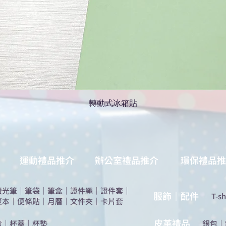
轉動式冰箱貼
運動禮品推介
辦公室禮品推介
環保禮品推
螢光筆
｜
筆袋
｜
筆盒
｜
證件繩
｜
證件套
｜
服飾｜配件
T-sh
簽本
｜
便條貼
｜
月曆
｜
文件夾
｜
卡片套
​皮革禮品
盒
｜
杯蓋
｜
杯墊
​銀包
｜