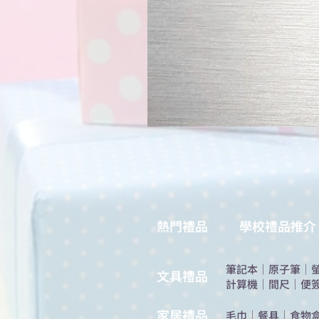
熱門禮品
學校禮品推介
筆記本
｜
原子筆
｜
​文具禮品
計算機
｜
間尺
｜
便
​家居禮品
​毛巾
｜
餐具
｜
食物