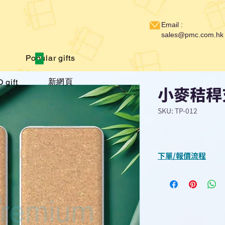
Email :
sales@pmc.com.hk
Popular gifts
新網頁
 gift
小麥秸稈
SKU: TP-012
下單/報價流程
“現在不再需要等
查詢或報價”
選擇所需產品
使用我們網頁系統的
功能，即時與我