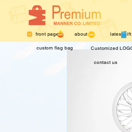
front page
about us
latest gift
custom flag bag
Customized LOGO
contact us