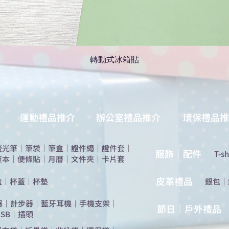
轉動式冰箱貼
運動禮品推介
辦公室禮品推介
環保禮品推
螢光筆
｜
筆袋
｜
筆盒
｜
證件繩
｜
證件套
｜
服飾｜配件
T-sh
簽本
｜
便條貼
｜
月曆
｜
文件夾
｜
卡片套
​皮革禮品
盒
｜
杯蓋
｜
杯墊
​銀包
｜
器
｜
計步器
｜
藍牙耳機
｜
手機支架
｜
節日｜戶外禮品
SB
｜
插頭