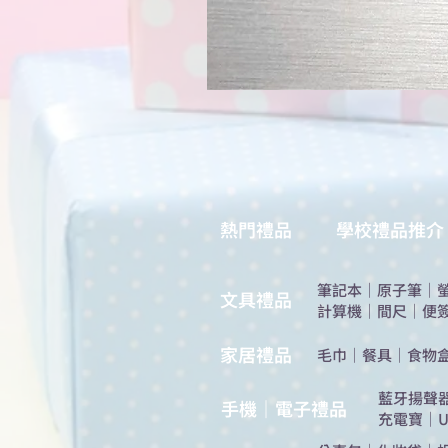
熱門禮品
學校禮品推介
筆記本
｜
原子筆
｜
​文具禮品
計算機
｜
間尺
｜
便
​家居禮品
​毛巾
｜
餐具
｜
食物
​藍牙揚聲
手機｜電子禮品
充電寶
｜
U