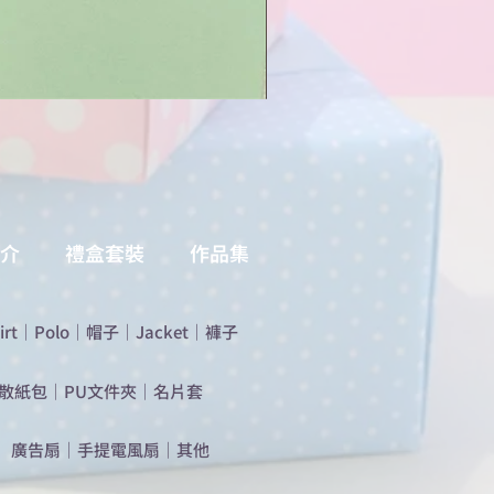
介
禮盒套裝
作品集
irt
｜
Polo
｜
帽子
｜
Jacket
｜
褲子
散紙包
｜
PU文件夾
｜
名片套
​廣告扇
｜
手提電風扇
｜
其他