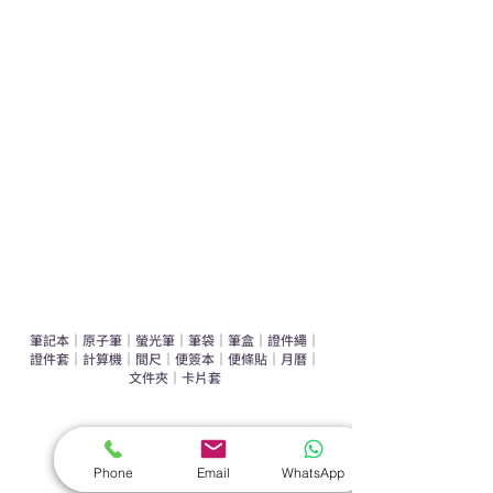
學校禮品推介
運動禮品推介
辦公室禮品推介
環保禮品推介
禮盒套裝
作品集
​文具禮品
筆記本
｜
原子筆
｜
螢光筆
｜
筆袋
｜
筆盒
｜
證件繩
｜
證件套
｜
計算機
｜
間尺
｜
便簽本
｜
便條貼
｜
月曆
｜
文件夾
｜
卡片套
​家居禮品
​毛巾
｜
餐具
｜
食物盒
｜
杯蓋
｜
杯墊
Phone
Email
WhatsApp