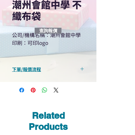
潮州會館中學 不
織布袋
查詢報價
公司/機構名稱：潮州會館中學
印刷：可印logo
下單/報價流程
“現在不再需要等回覆！用我們系
統馬上可以進行查詢或報價”
選擇所需產品
使用我們網頁系統的即時對話/
Whatsapp /致電功能，即時與
Related
我們聯絡
說明要查詢的產品編號
Products
說明需要的數量和印刷多少顏