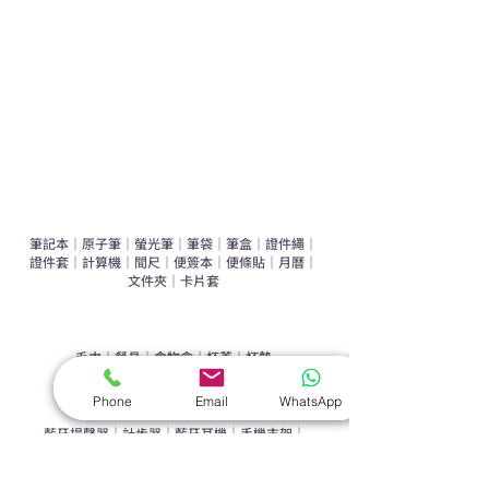
辦公室禮品推介
環保禮品推介
禮盒套裝
作品集
​文具禮品
筆記本
｜
原子筆
｜
螢光筆
｜
筆袋
｜
筆盒
｜
證件繩
｜
證件套
｜
計算機
｜
間尺
｜
便簽本
｜
便條貼
｜
月曆
｜
文件夾
｜
卡片套
​家居禮品
​毛巾
｜
餐具
｜
食物盒
｜
杯蓋
｜
杯墊
手機｜電子禮品
Phone
Email
WhatsApp
​藍牙揚聲器
｜
計步器
｜
藍牙耳機
｜
手機支架
｜
充電寶
｜
USB
｜
插頭