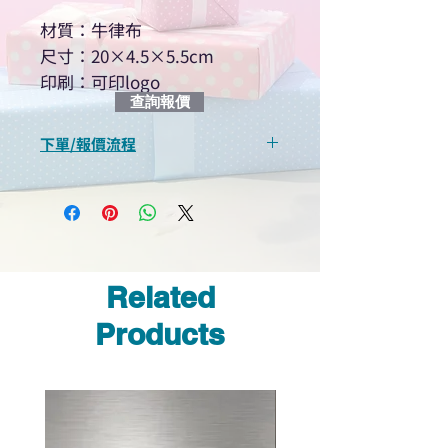
材質：牛律布
尺寸：20×4.5×5.5cm
印刷：可印logo
查詢報價
下單/報價流程
“現在不再需要等回覆！用我們系
統馬上可以進行查詢或報價”
選擇所需產品
使用我們網頁系統的即時對話/
Whatsapp /致電功能，即時與
Related
我們聯絡
說明要查詢的產品編號
Products
說明需要的數量和印刷多少顏
色的LOGO
我們會立即報價給貴客戶