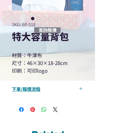
SKU: BP-018
查詢報價
特大容量背包
材質：牛津布
尺寸：46×30×18-28cm
印刷：可印logo
下單/報價流程
“現在不再需要等回覆！用我們系
統馬上可以進行查詢或報價”
選擇所需產品
使用我們網頁系統的即時對話/
Whatsapp /致電功能，即時與