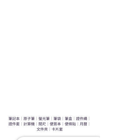
熱門禮品
學校禮品推介
運動禮品推介
辦公室禮品推介
環保禮品推介
禮盒套裝
作品集
​文具禮品
筆記本
｜
原子筆
｜
螢光筆
｜
筆袋
｜
筆盒
｜
證件繩
｜
證件套
｜
計算機
｜
間尺
｜
便簽本
｜
便條貼
｜
月曆
｜
文件夾
｜
卡片套