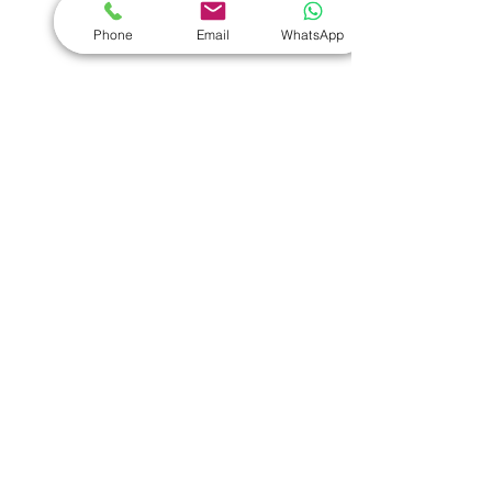
​家居禮品
Phone
Email
WhatsApp
​毛巾
｜
餐具
｜
食物盒
｜
杯蓋
｜
杯墊
手機｜電子禮品
​藍牙揚聲器
｜
計步器
｜
藍牙耳機
｜
手機支架
｜
充電寶
｜
USB
｜
插頭
​袋類禮品
公事包
｜
化妝袋
｜
帆布袋
｜
折疊袋
｜
收納袋
｜
環保袋
｜
索繩袋
｜
背包
｜
電腦袋
杯類禮品
陶瓷杯
｜
保溫杯
｜
折疊杯
｜
運動水樽
雨傘
直傘
｜
折疊傘
｜
傘袋
服飾｜配件
T-shirt
｜
Polo
｜
帽子
｜
Jacket
｜
褲子
​皮革禮品