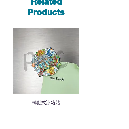
Related
我們聯絡
說明要查詢的產品編號
Products
說明需要的數量和印刷多少顏
色的LOGO
我們會立即報價給貴客戶
轉動式冰箱貼