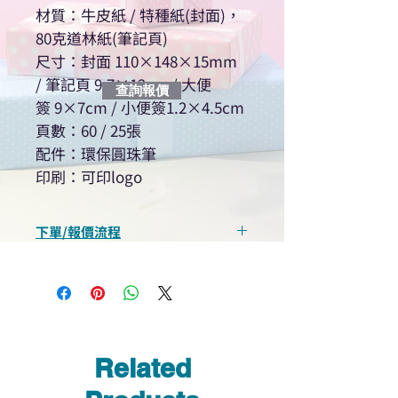
材質：牛皮紙 / 特種紙(封面)，
80克道林紙(筆記頁)
尺寸：封面 110×148×15mm
/ 筆記頁 9.7×12cm / 大便
查詢報價
簽 9×7cm / 小便簽1.2×4.5cm
頁數：60 / 25張
配件：環保圓珠筆
印刷：可印logo
下單/報價流程
“現在不再需要等回覆！用我們系
統馬上可以進行查詢或報價”
選擇所需產品
使用我們網頁系統的即時對話/
Whatsapp /致電功能，即時與
Related
我們聯絡
說明要查詢的產品編號