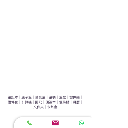
學校禮品推介
運動禮品推介
辦公室禮品推介
環保禮品推介
禮盒套裝
作品集
​文具禮品
筆記本
｜
原子筆
｜
螢光筆
｜
筆袋
｜
筆盒
｜
證件繩
｜
證件套
｜
計算機
｜
間尺
｜
便簽本
｜
便條貼
｜
月曆
｜
文件夾
｜
卡片套
​家居禮品
​毛巾
｜
餐具
｜
食物盒
｜
杯蓋
｜
杯墊