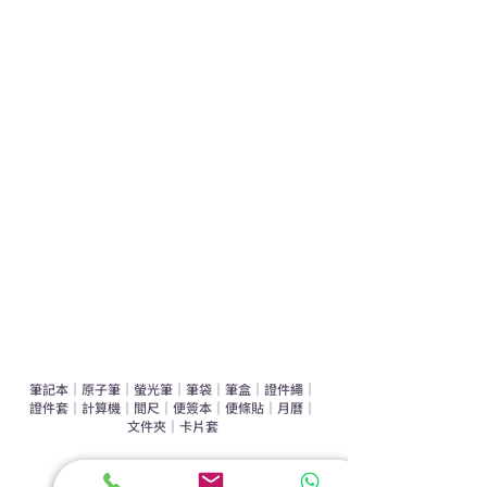
熱門禮品
學校禮品推介
運動禮品推介
辦公室禮品推介
環保禮品推介
禮盒套裝
作品集
​文具禮品
筆記本
｜
原子筆
｜
螢光筆
｜
筆袋
｜
筆盒
｜
證件繩
｜
證件套
｜
計算機
｜
間尺
｜
便簽本
｜
便條貼
｜
月曆
｜
文件夾
｜
卡片套
​家居禮品