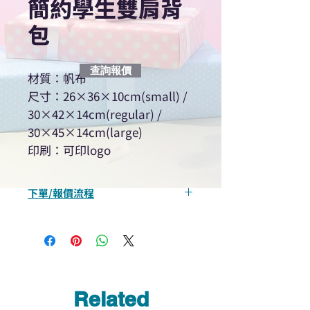
簡約學生雙肩背
包
查詢報價
材質：帆布
尺寸：26×36×10cm(small) /
30×42×14cm(regular) /
30×45×14cm(large)
印刷：可印logo
下單/報價流程
“現在不再需要等回覆！用我們系
統馬上可以進行查詢或報價”
選擇所需產品
使用我們網頁系統的即時對話/
Whatsapp /致電功能，即時與
Related
我們聯絡