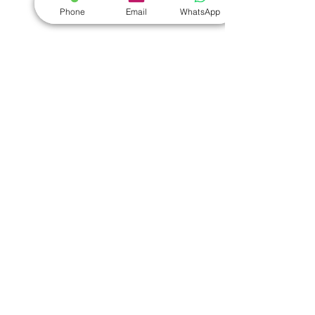
​毛巾
｜
餐具
｜
食物盒
｜
杯蓋
｜
杯墊
Phone
Email
WhatsApp
手機｜電子禮品
​藍牙揚聲器
｜
計步器
｜
藍牙耳機
｜
手機支架
｜
充電寶
｜
USB
｜
插頭
​袋類禮品
公事包
｜
化妝袋
｜
帆布袋
｜
折疊袋
｜
收納袋
｜
環保袋
｜
索繩袋
｜
背包
｜
電腦袋
杯類禮品
陶瓷杯
｜
保溫杯
｜
折疊杯
｜
運動水樽
雨傘
直傘
｜
折疊傘
｜
傘袋
服飾｜配件
T-shirt
｜
Polo
｜
帽子
｜
Jacket
｜
褲子
​皮革禮品
​銀包
｜
散紙包
｜
PU文件夾
｜
名片套