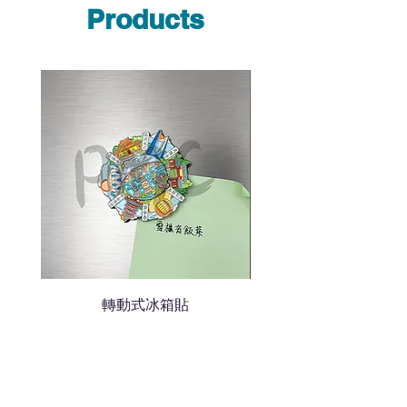
說明要查詢的產品編號
Products
說明需要的數量和印刷多少顏
色的LOGO
我們會立即報價給貴客戶
轉動式冰箱貼