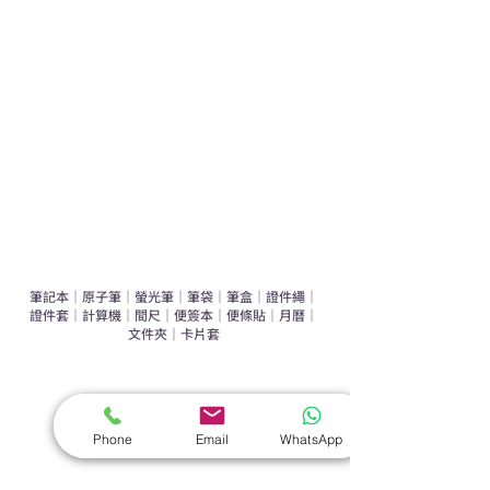
運動禮品推介
辦公室禮品推介
環保禮品推介
禮盒套裝
作品集
​文具禮品
筆記本
｜
原子筆
｜
螢光筆
｜
筆袋
｜
筆盒
｜
證件繩
｜
證件套
｜
計算機
｜
間尺
｜
便簽本
｜
便條貼
｜
月曆
｜
文件夾
｜
卡片套
​家居禮品
​毛巾
｜
餐具
｜
食物盒
｜
杯蓋
｜
杯墊
Phone
Email
WhatsApp
手機｜電子禮品
​藍牙揚聲器
｜
計步器
｜
藍牙耳機
｜
手機支架
｜