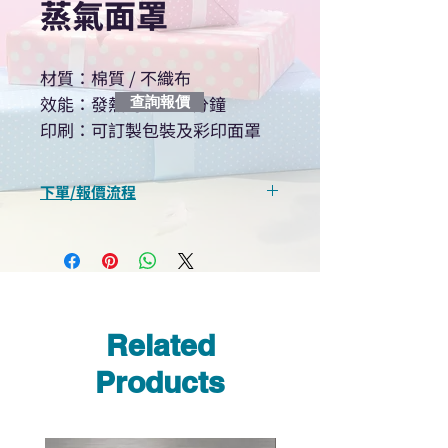
蒸氣面罩
材質：棉質 / 不織布
效能：發熱約25 - 35分鐘
查詢報價
印刷：可訂製包裝及彩印面罩
下單/報價流程
“現在不再需要等回覆！用我們系
統馬上可以進行查詢或報價”
選擇所需產品
使用我們網頁系統的即時對話/
Whatsapp /致電功能，即時與
Related
我們聯絡
說明要查詢的產品編號
Products
說明需要的數量和印刷多少顏
色的LOGO
我們會立即報價給貴客戶