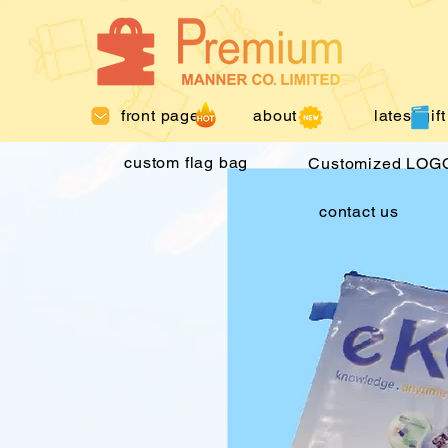
front page
about us
latest gift
custom flag bag
Customized LOGO
contact us