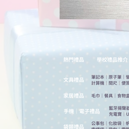
熱門禮品
學校禮品推介
筆記本
｜
原子筆
｜
​文具禮品
計算機
｜
間尺
｜
便
​家居禮品
​毛巾
｜
餐具
｜
食物
​藍牙揚聲
手機｜電子禮品
充電寶
｜
U
公事包
｜
化妝袋
｜
​袋類禮品