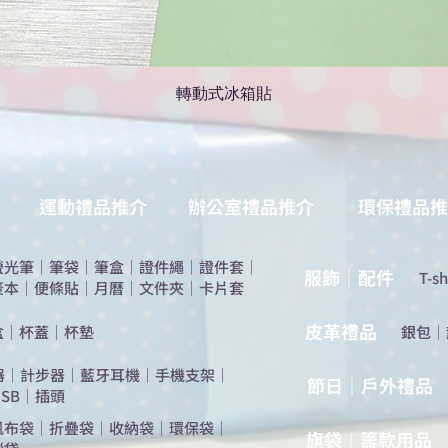
轉動式冰箱貼
運動禮品推介
辦公室禮品推介
環保禮品推
螢光筆
｜
筆袋
｜
筆盒
｜
證件繩
｜
證件套
｜
服飾｜配件
T-sh
簽本
｜
便條貼
｜
月曆
｜
文件夾
｜
卡片套
​皮革禮品
盒
｜
杯蓋
｜
杯墊
​銀包
｜
器
｜
計步器
｜
藍牙耳機
｜
手機支架
｜
節日｜戶外禮品
SB
｜
插頭
帆布袋
｜
折疊袋
｜
收納袋
｜
環保袋
｜
旗袋｜籌款用品