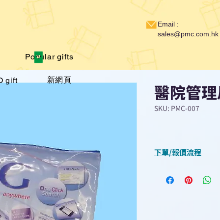
Email :
sales@pmc.com.hk
Popular gifts
新網頁
 gift
醫院管理
SKU: PMC-007
下單/報價流程
“現在不再需要等
查詢或報價”
選擇所需產品
使用我們網頁系統的
功能，即時與我