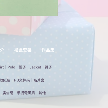
介
禮盒套裝
作品集
irt
｜
Polo
｜
帽子
｜
Jacket
｜
褲子
散紙包
｜
PU文件夾
｜
名片套
​廣告扇
｜
手提電風扇
｜
其他