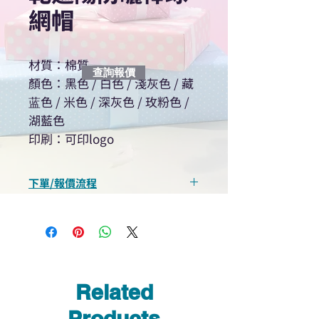
網帽
材質：棉質
查詢報價
顏色：黑色 / 白色 / 淺灰色 / 藏
蓝色 / 米色 / 深灰色 / 玫粉色 /
湖藍色
印刷：可印logo
下單/報價流程
“現在不再需要等回覆！用我們系
統馬上可以進行查詢或報價”
選擇所需產品
使用我們網頁系統的即時對話/
Whatsapp /致電功能，即時與
Related
我們聯絡
說明要查詢的產品編號
Products