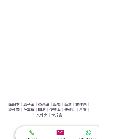
學校禮品推介
運動禮品推介
辦公室禮品推介
環保禮品推介
禮盒套裝
作品集
​文具禮品
筆記本
｜
原子筆
｜
螢光筆
｜
筆袋
｜
筆盒
｜
證件繩
｜
證件套
｜
計算機
｜
間尺
｜
便簽本
｜
便條貼
｜
月曆
｜
文件夾
｜
卡片套
​家居禮品
​毛巾
｜
餐具
｜
食物盒
｜
杯蓋
｜
杯墊