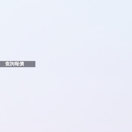
即時對話/ Whatsapp /致電
們聯絡
品編號
和印刷多少顏色的LOGO
給貴客戶
查詢報價