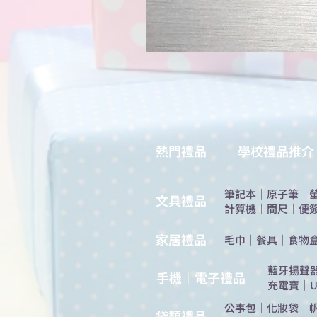
熱門禮品
學校禮品推介
筆記本
｜
原子筆
｜
​文具禮品
計算機
｜
間尺
｜
便
​家居禮品
​毛巾
｜
餐具
｜
食物
​藍牙揚聲
手機｜電子禮品
充電寶
｜
U
公事包
｜
化妝袋
｜
​袋類禮品