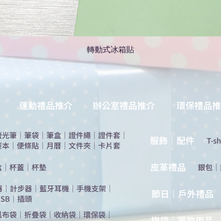
轉動式冰箱貼
運動禮品推介
辦公室禮品推介
環保禮品推
螢光筆
｜
筆袋
｜
筆盒
｜
證件繩
｜
證件套
｜
服飾｜配件
T-sh
簽本
｜
便條貼
｜
月曆
｜
文件夾
｜
卡片套
​皮革禮品
盒
｜
杯蓋
｜
杯墊
​銀包
｜
器
｜
計步器
｜
藍牙耳機
｜
手機支架
｜
節日｜戶外禮品
SB
｜
插頭
帆布袋
｜
折疊袋
｜
收納袋
｜
環保袋
｜
旗袋｜籌款用品