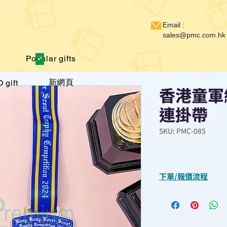
Email :
sales@pmc.com.hk
Popular gifts
新網頁
 gift
香港童軍
連掛帶
SKU: PMC-085
下單/報價流程
“現在不再需要等
查詢或報價”
選擇所需產品