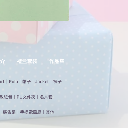
介
禮盒套裝
作品集
irt
｜
Polo
｜
帽子
｜
Jacket
｜
褲子
散紙包
｜
PU文件夾
｜
名片套
​廣告扇
｜
手提電風扇
｜
其他