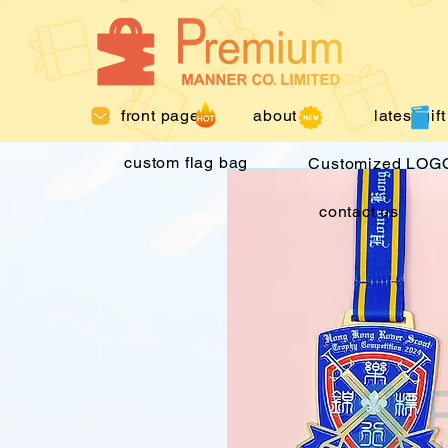
front page
about us
latest gift
custom flag bag
Customized LOGO
contact us