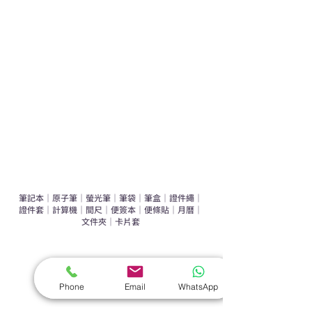
運動禮品推介
辦公室禮品推介
環保禮品推介
禮盒套裝
作品集
​文具禮品
筆記本
｜
原子筆
｜
螢光筆
｜
筆袋
｜
筆盒
｜
證件繩
｜
證件套
｜
計算機
｜
間尺
｜
便簽本
｜
便條貼
｜
月曆
｜
文件夾
｜
卡片套
​家居禮品
​毛巾
｜
餐具
｜
食物盒
｜
杯蓋
｜
杯墊
Phone
Email
WhatsApp
手機｜電子禮品