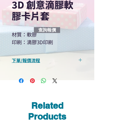
3D 創意滴膠軟
膠卡片套
查詢報價
材質：軟膠
印刷：滴膠3D印刷
下單/報價流程
“現在不再需要等回覆！用我們系
統馬上可以進行查詢或報價”
選擇所需產品
使用我們網頁系統的即時對話/
Whatsapp /致電功能，即時與
Related
我們聯絡
說明要查詢的產品編號
Products
說明需要的數量和印刷多少顏
色的LOGO