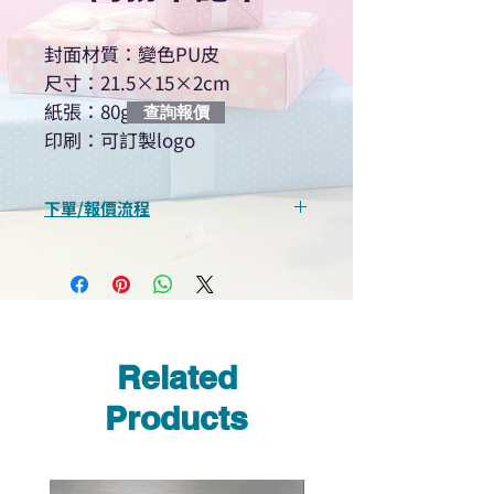
封面材質：變色PU皮
尺寸：21.5×15×2cm
紙張：80g道林紙
查詢報價
印刷：可訂製logo
下單/報價流程
“現在不再需要等回覆！用我們系
統馬上可以進行查詢或報價”
選擇所需產品
使用我們網頁系統的即時對話/
Whatsapp /致電功能，即時與
Related
我們聯絡
說明要查詢的產品編號
Products
說明需要的數量和印刷多少顏
色的LOGO
我們會立即報價給貴客戶