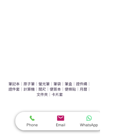
運動禮品推介
辦公室禮品推介
環保禮品推介
禮盒套裝
作品集
​文具禮品
筆記本
｜
原子筆
｜
螢光筆
｜
筆袋
｜
筆盒
｜
證件繩
｜
證件套
｜
計算機
｜
間尺
｜
便簽本
｜
便條貼
｜
月曆
｜
文件夾
｜
卡片套
​家居禮品
​毛巾
｜
餐具
｜
食物盒
｜
杯蓋
｜
杯墊
Phone
Email
WhatsApp
手機｜電子禮品
​藍牙揚聲器
｜
計步器
｜
藍牙耳機
｜
手機支架
｜