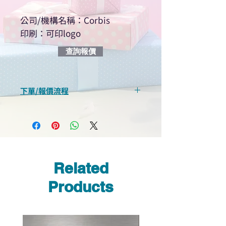
公司/機構名稱：Corbis
印刷：可印logo
查詢報價
下單/報價流程
“現在不再需要等回覆！用我們系
統馬上可以進行查詢或報價”
選擇所需產品
使用我們網頁系統的即時對話/
Whatsapp /致電功能，即時與
Related
我們聯絡
說明要查詢的產品編號
Products
說明需要的數量和印刷多少顏
色的LOGO
我們會立即報價給貴客戶