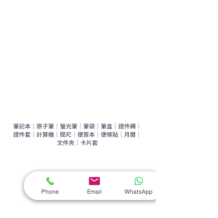
運動禮品推介
辦公室禮品推介
環保禮品推介
禮盒套裝
作品集
​文具禮品
筆記本
｜
原子筆
｜
螢光筆
｜
筆袋
｜
筆盒
｜
證件繩
｜
證件套
｜
計算機
｜
間尺
｜
便簽本
｜
便條貼
｜
月曆
｜
文件夾
｜
卡片套
​家居禮品
​毛巾
｜
餐具
｜
食物盒
｜
杯蓋
｜
杯墊
Phone
Email
WhatsApp
手機｜電子禮品
​藍牙揚聲器
｜
計步器
｜
藍牙耳機
｜
手機支架
｜