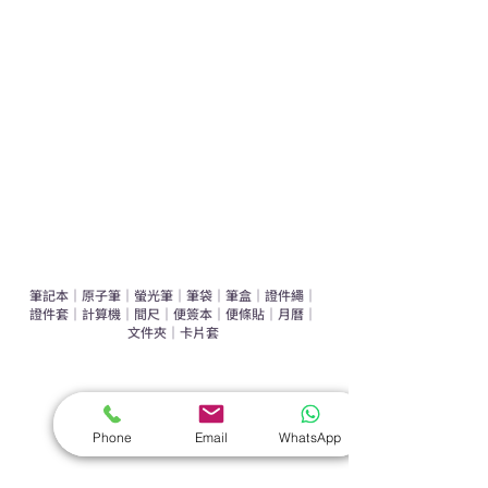
運動禮品推介
辦公室禮品推介
環保禮品推介
禮盒套裝
作品集
​文具禮品
筆記本
｜
原子筆
｜
螢光筆
｜
筆袋
｜
筆盒
｜
證件繩
｜
證件套
｜
計算機
｜
間尺
｜
便簽本
｜
便條貼
｜
月曆
｜
文件夾
｜
卡片套
​家居禮品
​毛巾
｜
餐具
｜
食物盒
｜
杯蓋
｜
杯墊
Phone
Email
WhatsApp
手機｜電子禮品
​藍牙揚聲器
｜
計步器
｜
藍牙耳機
｜
手機支架
｜