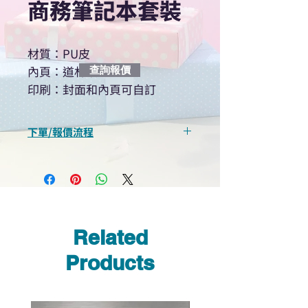
商務筆記本套裝
材質：PU皮
內頁：道林紙
查詢報價
印刷：封面和內頁可自訂
下單/報價流程
“現在不再需要等回覆！用我們系
統馬上可以進行查詢或報價”
選擇所需產品
使用我們網頁系統的即時對話/
Whatsapp /致電功能，即時與
Related
我們聯絡
說明要查詢的產品編號
Products
說明需要的數量和印刷多少顏
色的LOGO
我們會立即報價給貴客戶