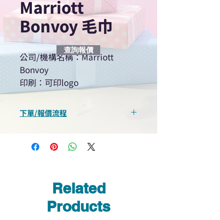
Marriott
Bonvoy 毛巾
查詢報價
公司/機構名稱：Marriott
Bonvoy
印刷：可印logo
下單/報價流程
“現在不再需要等回覆！用我們系
統馬上可以進行查詢或報價”
選擇所需產品
使用我們網頁系統的即時對話/
Whatsapp /致電功能，即時與
Related
我們聯絡
說明要查詢的產品編號
Products
說明需要的數量和印刷多少顏