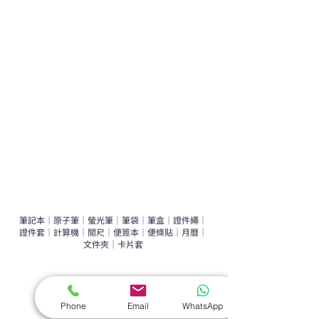
學校禮品推介
運動禮品推介
辦公室禮品推介
環保禮品推介
禮盒套裝
作品集
​文具禮品
筆記本
｜
原子筆
｜
螢光筆
｜
筆袋
｜
筆盒
｜
證件繩
｜
證件套
｜
計算機
｜
間尺
｜
便簽本
｜
便條貼
｜
月曆
｜
文件夾
｜
卡片套
​家居禮品
​毛巾
｜
餐具
｜
食物盒
｜
杯蓋
｜
杯墊
Phone
Email
WhatsApp