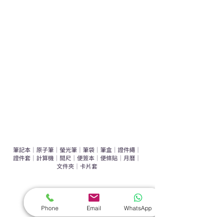
學校禮品推介
運動禮品推介
辦公室禮品推介
環保禮品推介
禮盒套裝
作品集
​文具禮品
筆記本
｜
原子筆
｜
螢光筆
｜
筆袋
｜
筆盒
｜
證件繩
｜
證件套
｜
計算機
｜
間尺
｜
便簽本
｜
便條貼
｜
月曆
｜
文件夾
｜
卡片套
​家居禮品
​毛巾
｜
餐具
｜
食物盒
｜
杯蓋
｜
杯墊
Phone
Email
WhatsApp