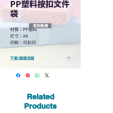
PP塑料按扣文件
袋
查詢報價
材質：PP塑料
尺寸：A4
印刷：可彩印
下單/報價流程
“現在不再需要等回覆！用我們系
統馬上可以進行查詢或報價”
選擇所需產品
使用我們網頁系統的即時對話/
Whatsapp /致電功能，即時與
Related
我們聯絡
說明要查詢的產品編號
Products
說明需要的數量和印刷多少顏