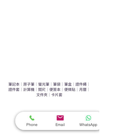
運動禮品推介
辦公室禮品推介
環保禮品推介
禮盒套裝
作品集
​文具禮品
筆記本
｜
原子筆
｜
螢光筆
｜
筆袋
｜
筆盒
｜
證件繩
｜
證件套
｜
計算機
｜
間尺
｜
便簽本
｜
便條貼
｜
月曆
｜
文件夾
｜
卡片套
​家居禮品
​毛巾
｜
餐具
｜
食物盒
｜
杯蓋
｜
杯墊
Phone
Email
WhatsApp
手機｜電子禮品
​藍牙揚聲器
｜
計步器
｜
藍牙耳機
｜
手機支架
｜