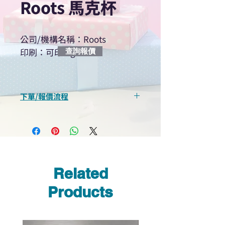
Roots 馬克杯
公司/機構名稱：​Roots
印刷：可印logo
查詢報價
下單/報價流程
“現在不再需要等回覆！用我們系
統馬上可以進行查詢或報價”
選擇所需產品
使用我們網頁系統的即時對話/
Whatsapp /致電功能，即時與
Related
我們聯絡
說明要查詢的產品編號
Products
說明需要的數量和印刷多少顏
色的LOGO
我們會立即報價給貴客戶