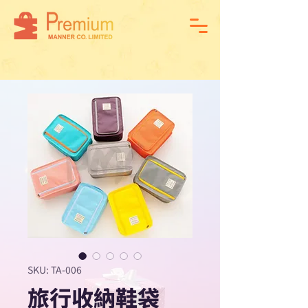
SKU: TA-006
旅行收納鞋袋