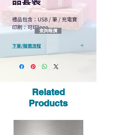
品套裝
禮品包含：USB / 筆 / 充電寶
印刷：可印logo
查詢報價
下單/報價流程
“現在不再需要等回覆！用我們系
統馬上可以進行查詢或報價”
選擇所需產品
使用我們網頁系統的即時對話/
Whatsapp /致電功能，即時與
Related
我們聯絡
說明要查詢的產品編號
Products
說明需要的數量和印刷多少顏
色的LOGO
我們會立即報價給貴客戶