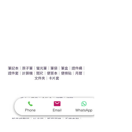
辦公室禮品推介
環保禮品推介
禮盒套裝
作品集
​文具禮品
筆記本
｜
原子筆
｜
螢光筆
｜
筆袋
｜
筆盒
｜
證件繩
｜
證件套
｜
計算機
｜
間尺
｜
便簽本
｜
便條貼
｜
月曆
｜
文件夾
｜
卡片套
​家居禮品
​毛巾
｜
餐具
｜
食物盒
｜
杯蓋
｜
杯墊
手機｜電子禮品
Phone
Email
WhatsApp
​藍牙揚聲器
｜
計步器
｜
藍牙耳機
｜
手機支架
｜
充電寶
｜
USB
｜
插頭