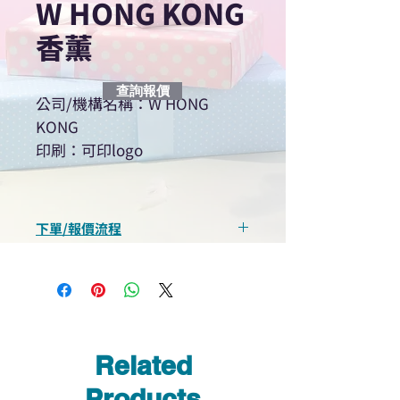
W HONG KONG
香薰
查詢報價
公司/機構名稱：​W HONG
KONG
印刷：可印logo
下單/報價流程
“現在不再需要等回覆！用我們系
統馬上可以進行查詢或報價”
選擇所需產品
使用我們網頁系統的即時對話/
Whatsapp /致電功能，即時與
Related
我們聯絡
說明要查詢的產品編號
Products