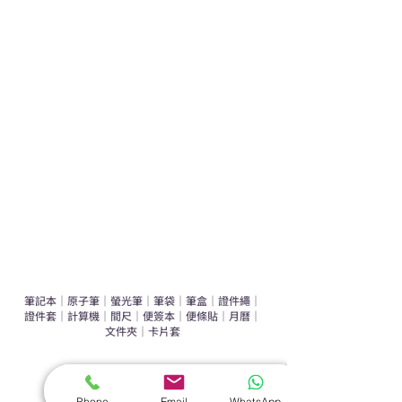
學校禮品推介
運動禮品推介
辦公室禮品推介
環保禮品推介
禮盒套裝
作品集
​文具禮品
筆記本
｜
原子筆
｜
螢光筆
｜
筆袋
｜
筆盒
｜
證件繩
｜
證件套
｜
計算機
｜
間尺
｜
便簽本
｜
便條貼
｜
月曆
｜
文件夾
｜
卡片套
​家居禮品
​毛巾
｜
餐具
｜
食物盒
｜
杯蓋
｜
杯墊
Phone
Email
WhatsApp