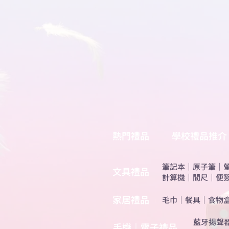
熱門禮品
學校禮品推介
筆記本
｜
原子筆
｜
​文具禮品
計算機
｜
間尺
｜
便
​家居禮品
​毛巾
｜
餐具
｜
食物
​藍牙揚聲
手機｜電子禮品