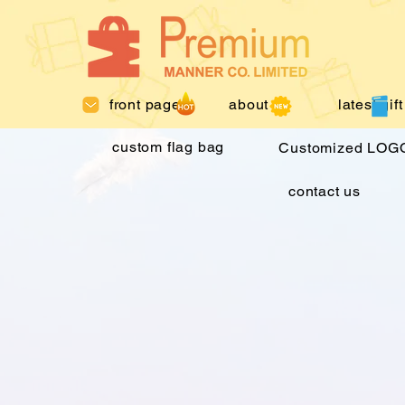
front page
about us
latest gift
custom flag bag
Customized LOGO
contact us