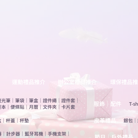
運動禮品推介
辦公室禮品推介
環保禮品推
螢光筆
｜
筆袋
｜
筆盒
｜
證件繩
｜
證件套
｜
服飾｜配件
T-sh
簽本
｜
便條貼
｜
月曆
｜
文件夾
｜
卡片套
​皮革禮品
盒
｜
杯蓋
｜
杯墊
​銀包
｜
器
｜
計步器
｜
藍牙耳機
｜
手機支架
｜
節日｜戶外禮品