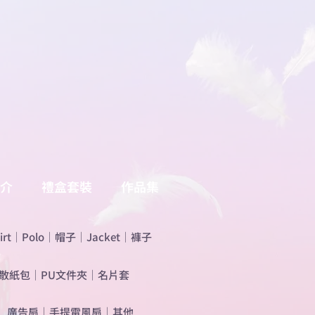
介
禮盒套裝
作品集
irt
｜
Polo
｜
帽子
｜
Jacket
｜
褲子
散紙包
｜
PU文件夾
｜
名片套
​廣告扇
｜
手提電風扇
｜
其他