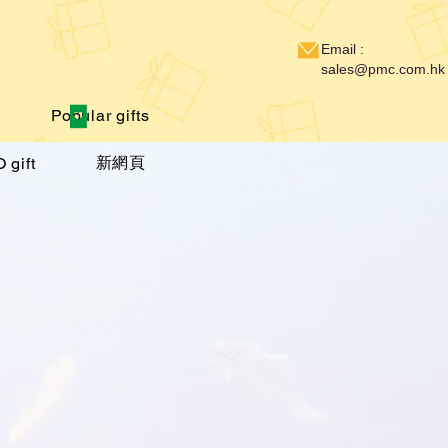
Email :
sales@pmc.com.hk
Popular gifts
新網頁
 gift