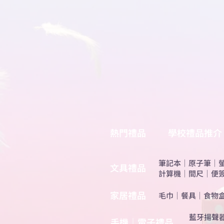
熱門禮品
學校禮品推介
筆記本
｜
原子筆
｜
​文具禮品
計算機
｜
間尺
｜
便
​家居禮品
​毛巾
｜
餐具
｜
食物
​藍牙揚聲
手機｜電子禮品