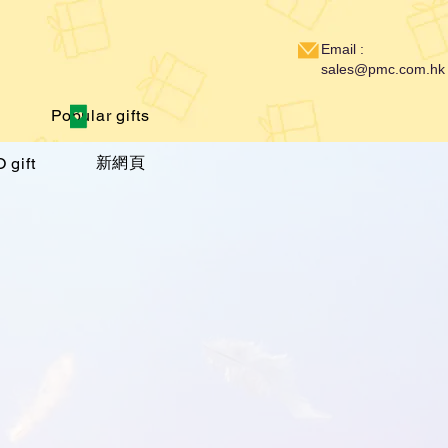
Email :
sales@pmc.com.hk
Popular gifts
新網頁
 gift