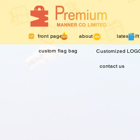
front page
about us
latest gift
custom flag bag
Customized LOGO
contact us