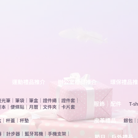
運動禮品推介
辦公室禮品推介
環保禮品推
螢光筆
｜
筆袋
｜
筆盒
｜
證件繩
｜
證件套
｜
服飾｜配件
T-sh
簽本
｜
便條貼
｜
月曆
｜
文件夾
｜
卡片套
​皮革禮品
盒
｜
杯蓋
｜
杯墊
​銀包
｜
器
｜
計步器
｜
藍牙耳機
｜
手機支架
｜
節日｜戶外禮品