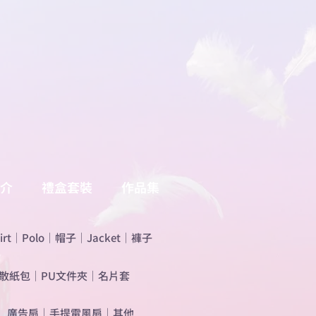
介
禮盒套裝
作品集
irt
｜
Polo
｜
帽子
｜
Jacket
｜
褲子
散紙包
｜
PU文件夾
｜
名片套
​廣告扇
｜
手提電風扇
｜
其他