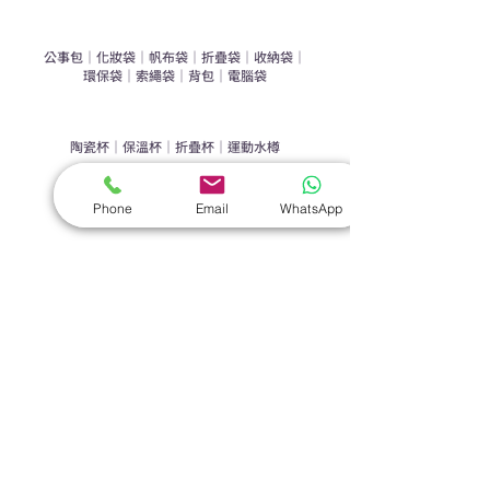
​袋類禮品
公事包
｜
化妝袋
｜
帆布袋
｜
折疊袋
｜
收納袋
｜
環保袋
｜
索繩袋
｜
背包
｜
電腦袋
杯類禮品
陶瓷杯
｜
保溫杯
｜
折疊杯
｜
運動水樽
雨傘
Phone
Email
WhatsApp
直傘
｜
折疊傘
｜
傘袋
服飾｜配件
T-shirt
｜
Polo
｜
帽子
｜
Jacket
｜
褲子
​皮革禮品
​銀包
｜
散紙包
｜
PU文件夾
｜
名片套
節日｜戶外禮品
​廣告扇
｜
手提電風扇
｜
其他
旗袋｜籌款用品