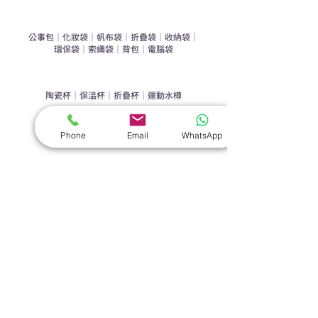
​袋類禮品
公事包
｜
化妝袋
｜
帆布袋
｜
折疊袋
｜
收納袋
｜
環保袋
｜
索繩袋
｜
背包
｜
電腦袋
杯類禮品
陶瓷杯
｜
保溫杯
｜
折疊杯
｜
運動水樽
雨傘
Phone
Email
WhatsApp
直傘
｜
折疊傘
｜
傘袋
服飾｜配件
T-shirt
｜
Polo
｜
帽子
｜
Jacket
｜
褲子
​皮革禮品
​銀包
｜
散紙包
｜
PU文件夾
｜
名片套
節日｜戶外禮品
​廣告扇
｜
手提電風扇
｜
其他
旗袋｜籌款用品