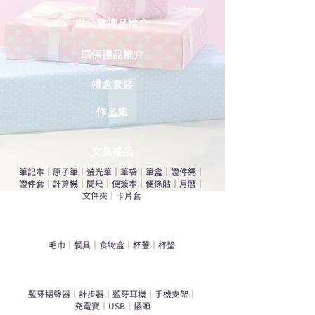
辦公室禮品推介
環保禮品推介
禮盒套裝
作品集
​文具禮品
筆記本
｜
原子筆
｜
螢光筆
｜
筆袋
｜
筆盒
｜
證件繩
｜
證件套
｜
計算機
｜
間尺
｜
便簽本
｜
便條貼
｜
月曆
｜
文件夾
｜
卡片套
​家居禮品
​毛巾
｜
餐具
｜
食物盒
｜
杯蓋
｜
杯墊
手機｜電子禮品
​藍牙揚聲器
｜
計步器
｜
藍牙耳機
｜
手機支架
｜
充電寶
｜
USB
｜
插頭