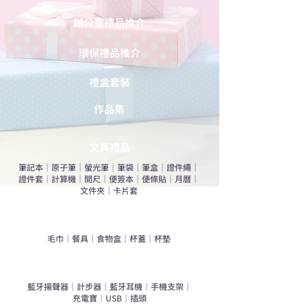
辦公室禮品推介
環保禮品推介
禮盒套裝
作品集
​文具禮品
筆記本
｜
原子筆
｜
螢光筆
｜
筆袋
｜
筆盒
｜
證件繩
｜
證件套
｜
計算機
｜
間尺
｜
便簽本
｜
便條貼
｜
月曆
｜
文件夾
｜
卡片套
​家居禮品
​毛巾
｜
餐具
｜
食物盒
｜
杯蓋
｜
杯墊
手機｜電子禮品
​藍牙揚聲器
｜
計步器
｜
藍牙耳機
｜
手機支架
｜
充電寶
｜
USB
｜
插頭