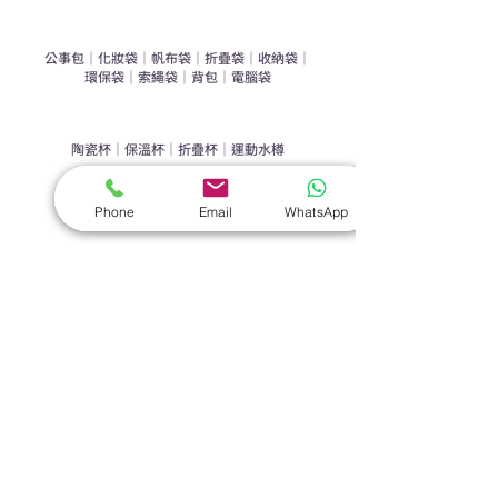
​袋類禮品
公事包
｜
化妝袋
｜
帆布袋
｜
折疊袋
｜
收納袋
｜
環保袋
｜
索繩袋
｜
背包
｜
電腦袋
杯類禮品
陶瓷杯
｜
保溫杯
｜
折疊杯
｜
運動水樽
雨傘
Phone
Email
WhatsApp
直傘
｜
折疊傘
｜
傘袋
服飾｜配件
T-shirt
｜
Polo
｜
帽子
｜
Jacket
｜
褲子
​皮革禮品
​銀包
｜
散紙包
｜
PU文件夾
｜
名片套
節日｜戶外禮品
​廣告扇
｜
手提電風扇
｜
其他
旗袋｜籌款用品