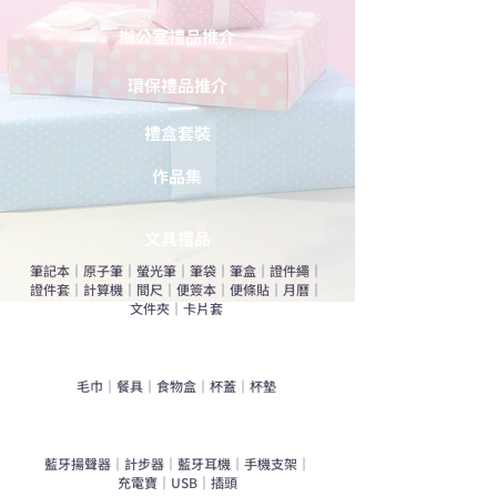
辦公室禮品推介
環保禮品推介
禮盒套裝
作品集
​文具禮品
筆記本
｜
原子筆
｜
螢光筆
｜
筆袋
｜
筆盒
｜
證件繩
｜
證件套
｜
計算機
｜
間尺
｜
便簽本
｜
便條貼
｜
月曆
｜
文件夾
｜
卡片套
​家居禮品
​毛巾
｜
餐具
｜
食物盒
｜
杯蓋
｜
杯墊
手機｜電子禮品
​藍牙揚聲器
｜
計步器
｜
藍牙耳機
｜
手機支架
｜
充電寶
｜
USB
｜
插頭