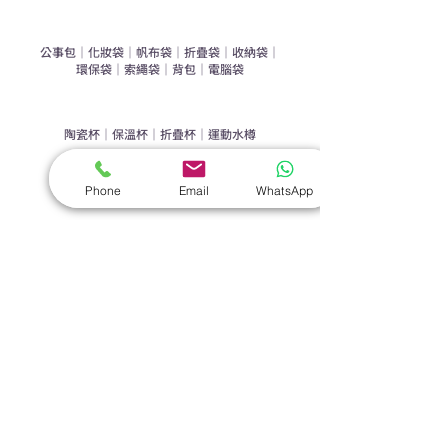
​袋類禮品
公事包
｜
化妝袋
｜
帆布袋
｜
折疊袋
｜
收納袋
｜
環保袋
｜
索繩袋
｜
背包
｜
電腦袋
杯類禮品
陶瓷杯
｜
保溫杯
｜
折疊杯
｜
運動水樽
雨傘
Phone
Email
WhatsApp
直傘
｜
折疊傘
｜
傘袋
服飾｜配件
T-shirt
｜
Polo
｜
帽子
｜
Jacket
｜
褲子
​皮革禮品
​銀包
｜
散紙包
｜
PU文件夾
｜
名片套
節日｜戶外禮品
​廣告扇
｜
手提電風扇
｜
其他
旗袋｜籌款用品