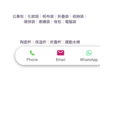
​袋類禮品
公事包
｜
化妝袋
｜
帆布袋
｜
折疊袋
｜
收納袋
｜
環保袋
｜
索繩袋
｜
背包
｜
電腦袋
杯類禮品
陶瓷杯
｜
保溫杯
｜
折疊杯
｜
運動水樽
雨傘
Phone
Email
WhatsApp
直傘
｜
折疊傘
｜
傘袋
服飾｜配件
T-shirt
｜
Polo
｜
帽子
｜
Jacket
｜
褲子
​皮革禮品
​銀包
｜
散紙包
｜
PU文件夾
｜
名片套
節日｜戶外禮品
​廣告扇
｜
手提電風扇
｜
其他
旗袋｜籌款用品