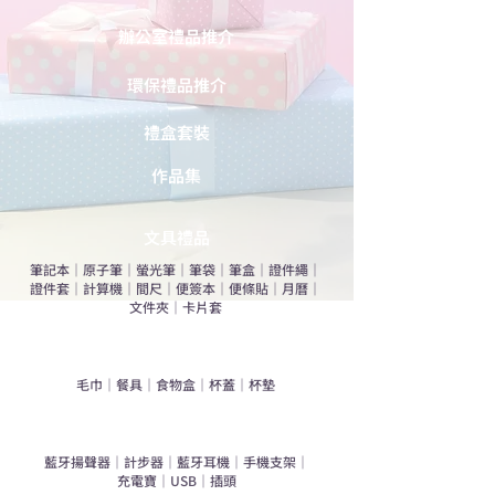
辦公室禮品推介
環保禮品推介
禮盒套裝
作品集
​文具禮品
筆記本
｜
原子筆
｜
螢光筆
｜
筆袋
｜
筆盒
｜
證件繩
｜
證件套
｜
計算機
｜
間尺
｜
便簽本
｜
便條貼
｜
月曆
｜
文件夾
｜
卡片套
​家居禮品
​毛巾
｜
餐具
｜
食物盒
｜
杯蓋
｜
杯墊
手機｜電子禮品
​藍牙揚聲器
｜
計步器
｜
藍牙耳機
｜
手機支架
｜
充電寶
｜
USB
｜
插頭