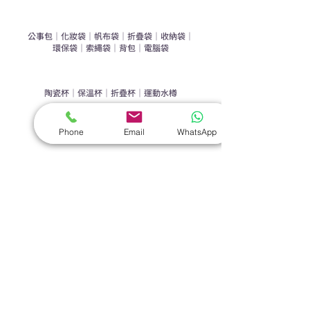
​袋類禮品
公事包
｜
化妝袋
｜
帆布袋
｜
折疊袋
｜
收納袋
｜
環保袋
｜
索繩袋
｜
背包
｜
電腦袋
杯類禮品
陶瓷杯
｜
保溫杯
｜
折疊杯
｜
運動水樽
雨傘
Phone
Email
WhatsApp
直傘
｜
折疊傘
｜
傘袋
服飾｜配件
T-shirt
｜
Polo
｜
帽子
｜
Jacket
｜
褲子
​皮革禮品
​銀包
｜
散紙包
｜
PU文件夾
｜
名片套
節日｜戶外禮品
​廣告扇
｜
手提電風扇
｜
其他
旗袋｜籌款用品